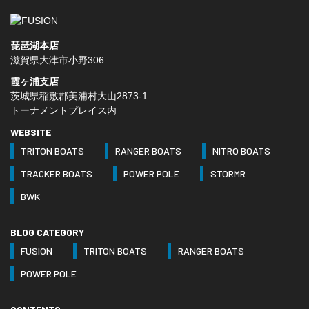
琵琶湖本店
滋賀県大津市小野306
霞ヶ浦支店
茨城県稲敷郡美浦村大山2873-1
トーナメントプレイス内
WEBSITE
TRITON BOATS
RANGER BOATS
NITRO BOATS
TRACKER BOATS
POWER POLE
STORMR
BWK
BLOG CATEGORY
FUSION
TRITON BOATS
RANGER BOATS
POWER POLE