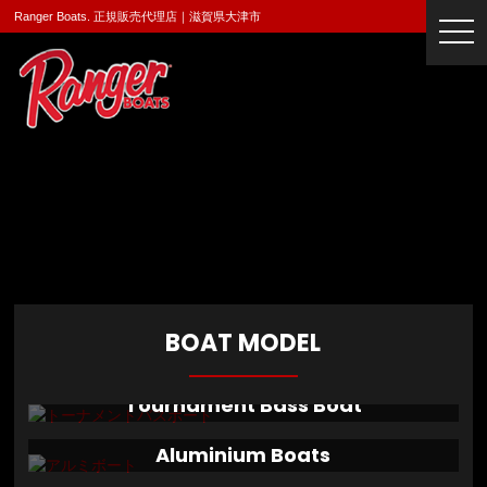
Ranger Boats. 正規販売代理店｜滋賀県大津市
togg
navi
BOAT MODEL
Tournament Bass Boat
Aluminium Boats