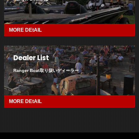
MORE DEtAIL
Dealer List
Ranger Boat取り扱いディーラー
MORE DEtAIL