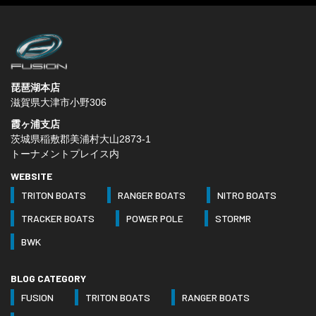
琵琶湖本店
滋賀県大津市小野306
霞ヶ浦支店
茨城県稲敷郡美浦村大山2873-1
トーナメントプレイス内
WEBSITE
TRITON BOATS
RANGER BOATS
NITRO BOATS
TRACKER BOATS
POWER POLE
STORMR
BWK
BLOG CATEGORY
FUSION
TRITON BOATS
RANGER BOATS