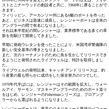
ストとニナーウッドの創設者と共に、1968年に遡ることがで
きます。
フィリッピン、アーカンソー州にある6艇のボートを作った
あと、ビジネスは急速に成長し、レンジャーボートは全米の
アングラーの間で有名になりました。
それ以来半世紀の間レンジャーは、業界標準である多くの革
新を先駆けて開発してきました。
早期に発砲ウレタンを使ったことにより、米国湾岸警備隊の
新しい安全基準の導きとなりました。
また、次のトーナメントのために魚を生かしてリリースでき
るようにと発明されたライブウェルは、特許を取得しまし
た。
ライブウェルの発明以来、キャッチ アンド リリースは、釣
り産業の最も明らかに成功をした保全努力の1つでした。
1970年代半ばには、レンジャーはその範囲を拡大し、ウォー
ルアイ、サーモン、マスキーアングラーのためのボート造り
をはじめ、レンジャーのFishermanシリーズは、プロアング
ラーからも選ばれるようになりました。
レンジャーボートは、最高のクオリティーと最強のパフォー