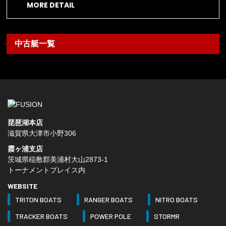
MORE DETAIL
中古艇一覧
琵琶湖本店
滋賀県大津市小野306
霞ヶ浦支店
茨城県稲敷郡美浦村大山2873-1
トーナメントプレイス内
WEBSITE
TRITON BOATS
RANGER BOATS
NITRO BOATS
TRACKER BOATS
POWER POLE
STORMR